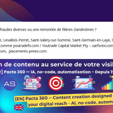
s fraudes diverses ou une remontée de filières clandestines ?
, Levallois-Perret, Saint-Valery-sur-Somme, Saint-Germain-en-Laye, l
es comme youtradefx.com / Youtrade Capital Market Pty – zarforex.co
.com, placements-prives.com.